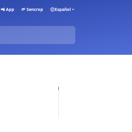
📲 App
🌱 Sencrop
Español