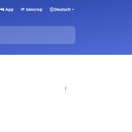
📲 App
🌱 Sencrop
Deutsch