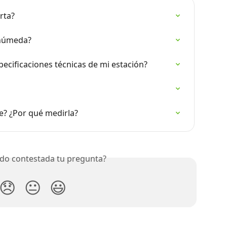
rta?
 húmeda?
ecificaciones técnicas de mi estación?
e? ¿Por qué medirla?
do contestada tu pregunta?
😞
😐
😃