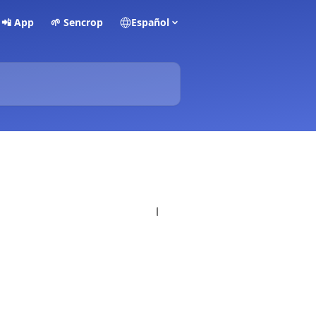
📲 App
🌱 Sencrop
Español